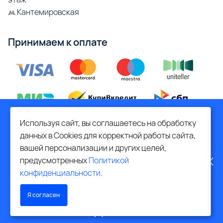
Кантемировская
Принимаем к оплате
МЫ ПЕРЕЕЗЖАЕМ! С 21 ИЮЛЯ
Используя сайт, вы соглашаетесь на обработку
МАГАЗИН БУДЕТ РАБОТАТЬ
данных в Cookies для корректной работы сайта,
При возникновении ситуаций, для решения которых
вашей персонализации и других целей,
необходимо участие руководителя, свяжитесь с
ПО НОВОМУ АДРЕСУ.
предусмотренных
Политикой
генеральным директором
конфиденциальности
.
ПОДРОБНАЯ ИНФОРМАЦИЯ
Написать директору
Я согласен
О ПЕРЕЕЗДЕ ПО ССЫЛКЕ